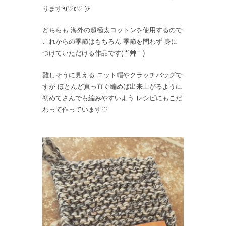
ります٩(♡ε♡ )۶
どちらも 海外の超極太コットンを使用するので
これからの季節はもちろん 季節を問わず 身に
つけていただける作品です( *´艸｀)
難しそうに見える ニット帽やクラッチバッグで
すが ほとんど真っ直ぐ編めば出来上がるように
初めてさんでも編みやすいよう レシピにもこだ
わって作っています♡