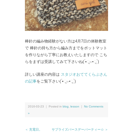
棒針の編み物経験がない方は4月7日の体験教室
で 棒針の持ち方から編み方までをポットマット
を作りながら丁寧にお教えいたしますので こち
らをまずは受講してみて下さいね( ́•ૢ⌔•ૢ ̀)
詳しい講座の内容は
スタジオおててくらぶさん
の記事
をご覧下さい( ́•ૢ⌔•ૢ ̀)
2016-03-23 ｜ Posted in
blog
,
lesson
｜
No Comments
»
＜ 充電日。
サプライズバースデーパーティー☆ ＞