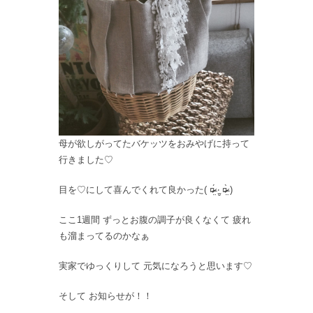
母が欲しがってたバケッツをおみやげに持って
行きました♡
目を♡にして喜んでくれて良かった( ¤̴̶̷̤́ ‧̫̮ ¤̴̶̷̤̀ )
ここ1週間 ずっとお腹の調子が良くなくて 疲れ
も溜まってるのかなぁ
実家でゆっくりして 元気になろうと思います♡
そして お知らせが！！