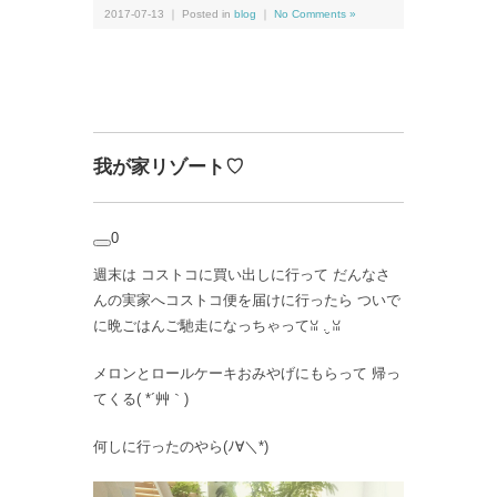
2017-07-13 ｜ Posted in
blog
｜
No Comments »
我が家リゾート♡
0
週末は コストコに買い出しに行って だんなさ
んの実家へコストコ便を届けに行ったら ついで
に晩ごはんご馳走になっちゃってꈍ .̮ ꈍ
メロンとロールケーキおみやげにもらって 帰っ
てくる( *´艸｀)
何しに行ったのやら(ﾉ∀＼*)