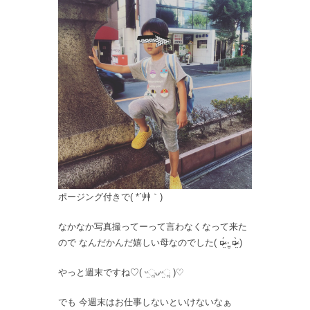
ポージング付きで( *´艸｀)
なかなか写真撮ってーって言わなくなって来た
ので なんだかんだ嬉しい母なのでした( ¤̴̶̷̤́ ‧̫̮ ¤̴̶̷̤̀ )
やっと週末ですね♡( ᵕ̤ૢᴗᵕ̤ૢ )♡
でも 今週末はお仕事しないといけないなぁ