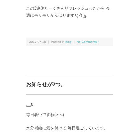
この3連休たーくさんリフレッシュしたから 今
週はモリモリがんばります٩( ᐛ )و
2017-07-18 ｜ Posted in
blog
｜
No Comments »
お知らせが2つ。
0
毎日暑いですね(>_<)
水分補給に気を付けて 毎日過ごしています。