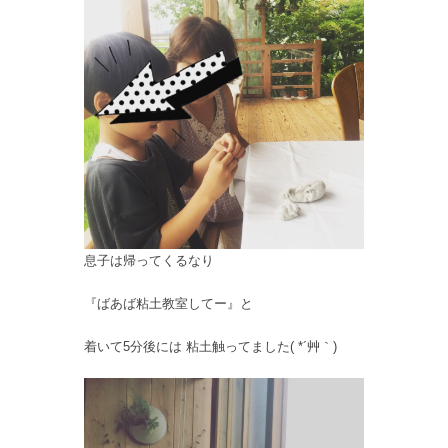
息子は帰ってくるなり
『ばあば粘土教室してー』と
着いて5分後には 粘土触ってました( *´艸｀)