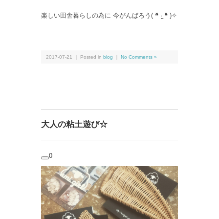
楽しい田舎暮らしの為に 今がんばろう( ❝̆ ·̫̮ ❝̆ )✧
2017-07-21 ｜ Posted in
blog
｜
No Comments »
大人の粘土遊び☆
0