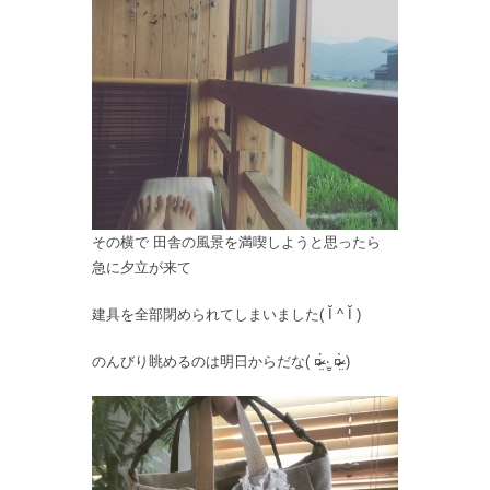
その横で 田舎の風景を満喫しようと思ったら
急に夕立が来て
建具を全部閉められてしまいました( Ĭ ^ Ĭ )
のんびり眺めるのは明日からだな( ¤̴̶̷̤́ ‧̫̮ ¤̴̶̷̤̀ )