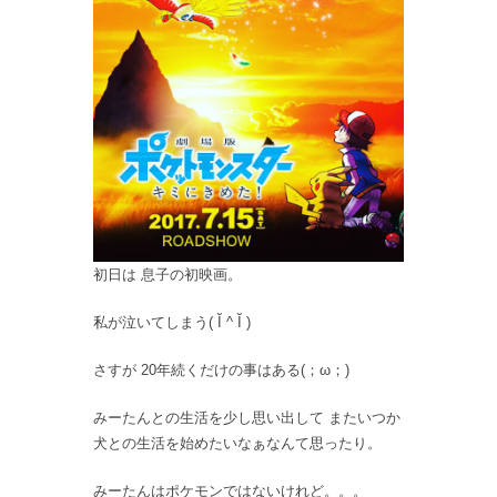
初日は 息子の初映画。
私が泣いてしまう( Ĭ ^ Ĭ )
さすが 20年続くだけの事はある(；ω；)
みーたんとの生活を少し思い出して またいつか
犬との生活を始めたいなぁなんて思ったり。
みーたんはポケモンではないけれど。。。