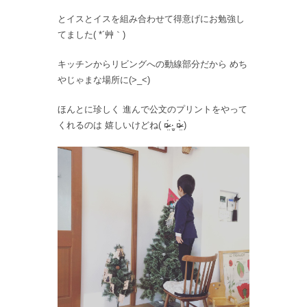
とイスとイスを組み合わせて得意げにお勉強し
てました( *´艸｀)
キッチンからリビングへの動線部分だから めち
やじゃまな場所に(>_<)
ほんとに珍しく 進んで公文のプリントをやって
くれるのは 嬉しいけどね( ¤̴̶̷̤́ ‧̫̮ ¤̴̶̷̤̀ )