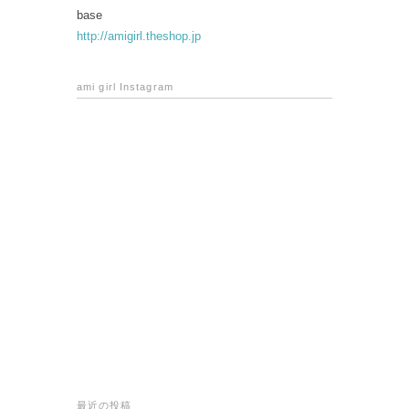
base
http://amigirl.theshop.jp
ami girl Instagram
最近の投稿