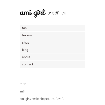
top
lesson
shop
blog
about
contact
shop
0
ami girlのwebshhopはこちらから