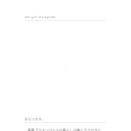
ami girl Instagram
最近の投稿
著書【ラタンワークの暮らし小物とアクセサリ