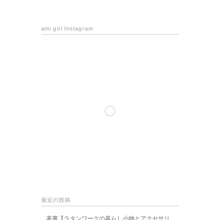
ami girl Instagram
最近の投稿
著書【ラタンワークの暮らし小物とアクセサリ