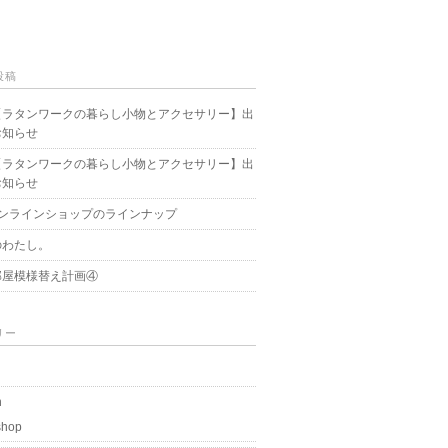
投稿
【ラタンワークの暮らし小物とアクセサリー】出
お知らせ
【ラタンワークの暮らし小物とアクセサリー】出
お知らせ
オンラインショップのラインナップ
のわたし。
部屋模様替え計画④
リー
n
shop