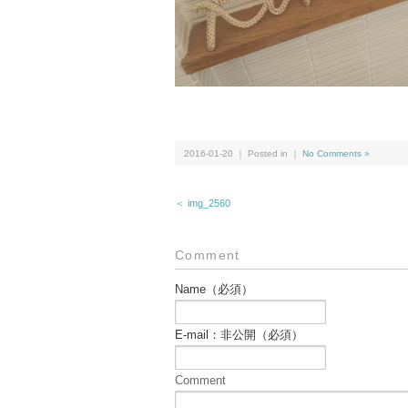
2016-01-20 ｜ Posted in ｜
No Comments »
＜ img_2560
Comment
Name（必須）
E-mail：非公開（必須）
Comment