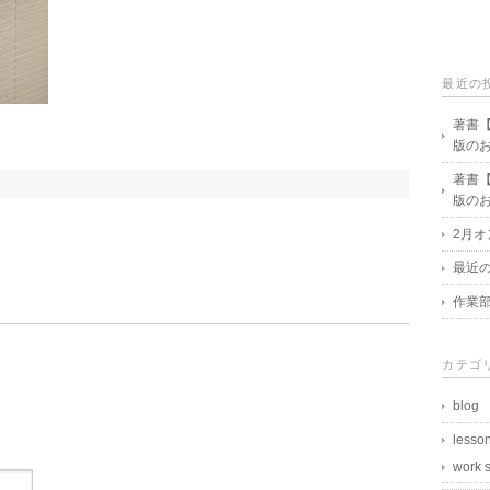
最近の
著書
版の
著書
版の
2月
最近
作業
カテゴ
blog
lesso
work 