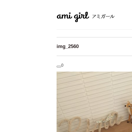
img_2560
0