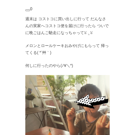
0
週末は コストコに買い出しに行って だんなさ
んの実家へコストコ便を届けに行ったら ついで
に晩ごはんご馳走になっちゃってꈍ .̮ ꈍ
メロンとロールケーキおみやげにもらって 帰っ
てくる( *´艸｀)
何しに行ったのやら(ﾉ∀＼*)