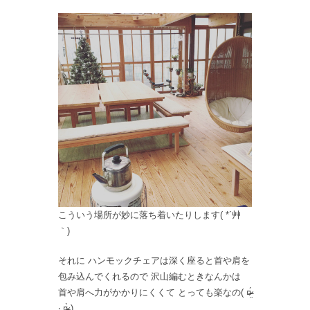
こういう場所が妙に落ち着いたりします( *´艸
｀)
それに ハンモックチェアは深く座ると首や肩を
包み込んでくれるので 沢山編むときなんかは
首や肩へ力がかかりにくくて とっても楽なの( ¤̴̶̷̤́
‧̫̮ ¤̴̶̷̤̀ )