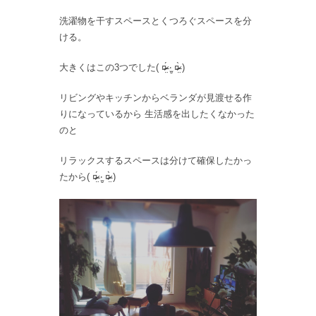
洗濯物を干すスペースとくつろぐスペースを分
ける。
大きくはこの3つでした( ¤̴̶̷̤́ ‧̫̮ ¤̴̶̷̤̀ )
リビングやキッチンからベランダが見渡せる作
りになっているから 生活感を出したくなかった
のと
リラックスするスペースは分けて確保したかっ
たから( ¤̴̶̷̤́ ‧̫̮ ¤̴̶̷̤̀ )