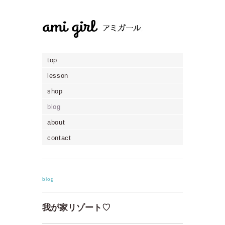
top
lesson
shop
blog
about
contact
blog
我が家リゾート♡