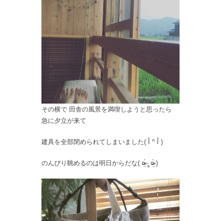
その横で 田舎の風景を満喫しようと思ったら
急に夕立が来て
建具を全部閉められてしまいました( Ĭ ^ Ĭ )
のんびり眺めるのは明日からだな( ¤̴̶̷̤́ ‧̫̮ ¤̴̶̷̤̀ )