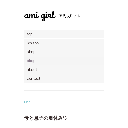
top
lesson
shop
blog
about
contact
blog
母と息子の夏休み♡