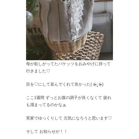
母が欲しがってたバケッツをおみやげに持って
行きました♡
目を♡にして喜んでくれて良かった( ¤̴̶̷̤́ ‧̫̮ ¤̴̶̷̤̀ )
ここ1週間 ずっとお腹の調子が良くなくて 疲れ
も溜まってるのかなぁ
実家でゆっくりして 元気になろうと思います♡
そして お知らせが！！