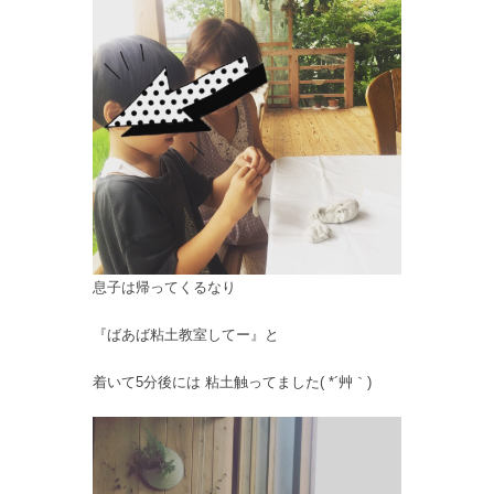
息子は帰ってくるなり
『ばあば粘土教室してー』と
着いて5分後には 粘土触ってました( *´艸｀)