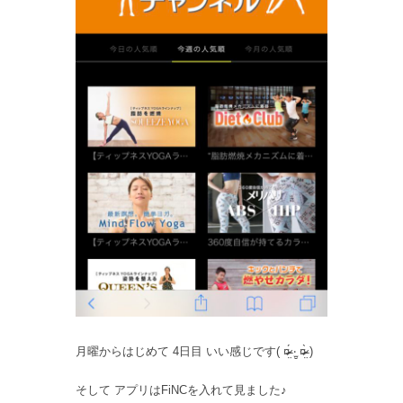
月曜からはじめて 4日目 いい感じです( ¤̴̶̷̤́ ‧̫̮ ¤̴̶̷̤̀ )
そして アプリはFiNCを入れて見ました♪