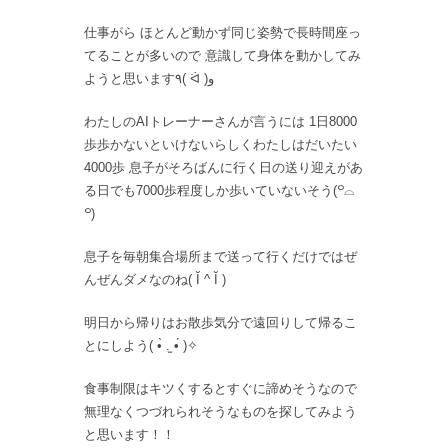
仕事がら ほとんど動かず同じ姿勢で長時間座っ
てることが多いので 意識して身体を動かしてみ
ようと思います٩( ᐛ )و
わたしのAIトレーナーさんが言うには 1日8000
歩歩かないといけないらしくわたしはだいたい
4000歩 息子がそろばんに行く日の送り迎えがあ
る日でも7000歩程度しか歩いていないそう(꒪⌓
꒪)
息子を毎朝集合場所まで送って行くだけではぜ
んぜんダメなのね( Ĭ ^ Ĭ )
明日から帰りはお散歩気分で遠回りして帰るこ
とにしよう( •̀ .̫ •́ )✧
食事制限はキツくするとすぐに諦めそうなので
無理なくつづれられそうなものを探してみよう
と思います！！