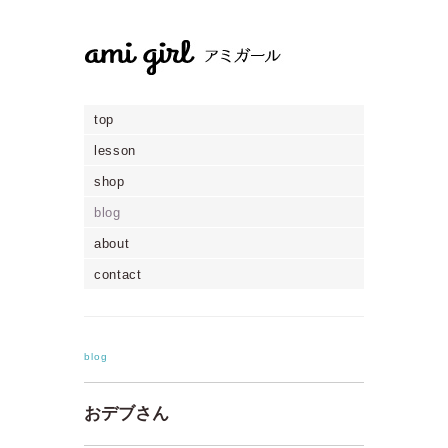
top
lesson
shop
blog
about
contact
blog
おデブさん