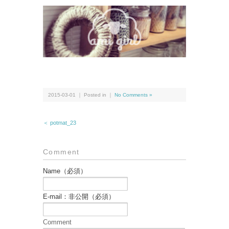
2015-03-01 ｜ Posted in ｜
No Comments »
＜ potmat_23
Comment
Name（必須）
E-mail：非公開（必須）
Comment