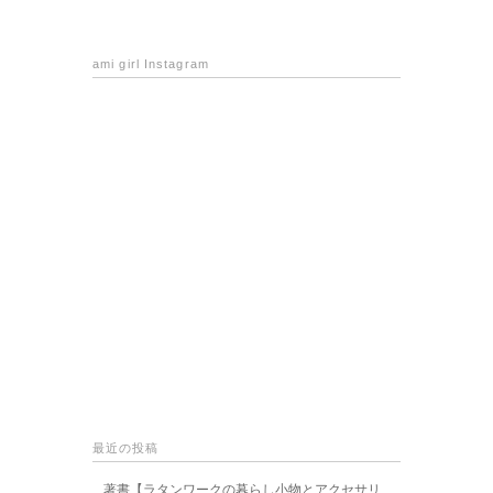
ami girl Instagram
最近の投稿
著書【ラタンワークの暮らし小物とアクセサリ