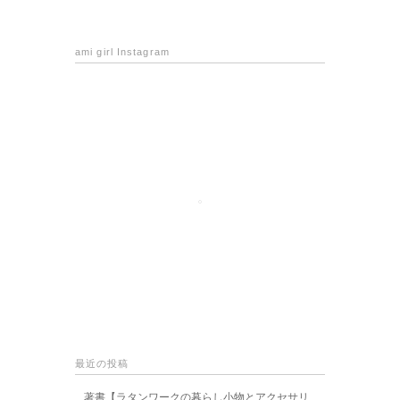
ami girl Instagram
最近の投稿
著書【ラタンワークの暮らし小物とアクセサリ