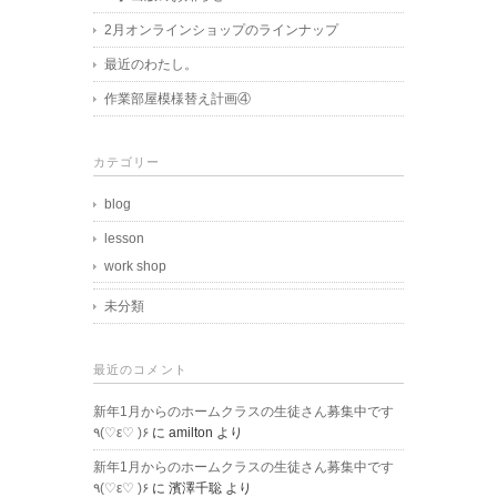
2月オンラインショップのラインナップ
最近のわたし。
作業部屋模様替え計画④
カテゴリー
blog
lesson
work shop
未分類
最近のコメント
新年1月からのホームクラスの生徒さん募集中です
٩(♡ε♡ )۶
に
amilton
より
新年1月からのホームクラスの生徒さん募集中です
٩(♡ε♡ )۶
に
濱澤千聡
より