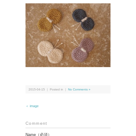
2015-04-15 ｜ Posted in ｜
No Comments »
＜ image
Comment
Name（必須）