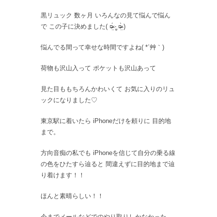
黒リュック 数ヶ月 いろんなの見て悩んで悩ん
で この子に決めました( ¤̴̶̷̤́ ‧̫̮ ¤̴̶̷̤̀ )
悩んでる間って幸せな時間ですよね( *´艸｀)
荷物も沢山入って ポケットも沢山あって
見た目ももちろんかわいくて お気に入りのリュ
ックになりました♡
東京駅に着いたら iPhoneだけを頼りに 目的地
まで。
方向音痴の私でも iPhoneを信じて自分の乗る線
の色をひたすら辿ると 間違えずに目的地まで辿
り着けます！！
ほんと素晴らしい！！
今までメールなどでのやり取りしかなかった