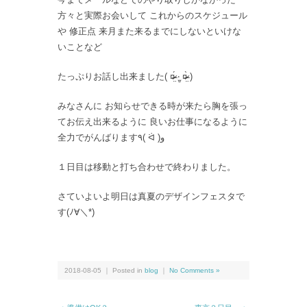
方々と実際お会いして これからのスケジュール
や 修正点 来月また来るまでにしないといけな
いことなど
たっぷりお話し出来ました( ¤̴̶̷̤́ ‧̫̮ ¤̴̶̷̤̀ )
みなさんに お知らせできる時が来たら胸を張っ
てお伝え出来るように 良いお仕事になるように
全力でがんばります٩( ᐛ )و
１日目は移動と打ち合わせで終わりました。
さていよいよ明日は真夏のデザインフェスタで
す(ﾉ∀＼*)
2018-08-05 ｜ Posted in
blog
｜
No Comments »