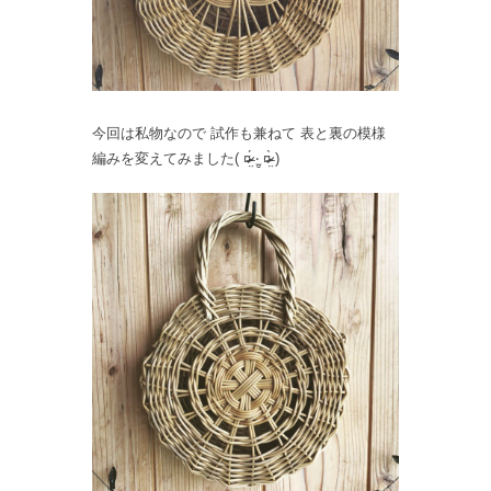
今回は私物なので 試作も兼ねて 表と裏の模様
編みを変えてみました( ¤̴̶̷̤́ ‧̫̮ ¤̴̶̷̤̀ )