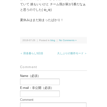
ていて 娘もいいけと チーム我が家が1番だなぁ
と思うのでした( ¤̴̶̷̤́ ‧̫̮ ¤̴̶̷̤̀ )
夏休みはまだ始まったばかり！
2018-07-26 ｜ Posted in
blog
｜
No Comments »
＜ 田舎暮らし5日目
久しぶりの製作モード ＞
Comment
Name（必須）
E-mail：非公開（必須）
Comment