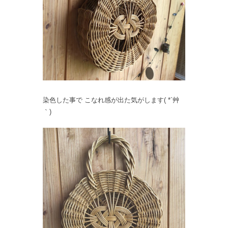
染色した事で こなれ感が出た気がします( *´艸
｀)