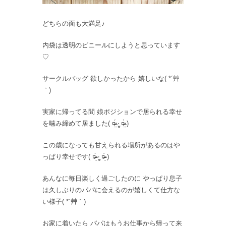
どちらの面も大満足♪
内袋は透明のビニールにしようと思っています
♡
サークルバッグ 欲しかったから 嬉しいな( *´艸
｀)
実家に帰ってる間 娘ポジションで居られる幸せ
を噛み締めて居ました( ¤̴̶̷̤́ ‧̫̮ ¤̴̶̷̤̀ )
この歳になっても甘えられる場所があるのはや
っぱり幸せです( ¤̴̶̷̤́ ‧̫̮ ¤̴̶̷̤̀ )
あんなに毎日楽しく過ごしたのに やっぱり息子
は久しぶりのパパに会えるのが嬉しくて仕方な
い様子( *´艸｀)
お家に着いたら パパはもうお仕事から帰って来