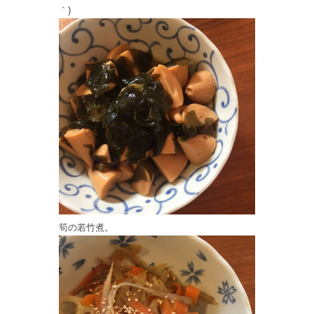
｀)
筍の若竹煮。