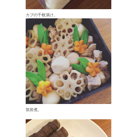
カブの千枚漬け。
筑前煮。