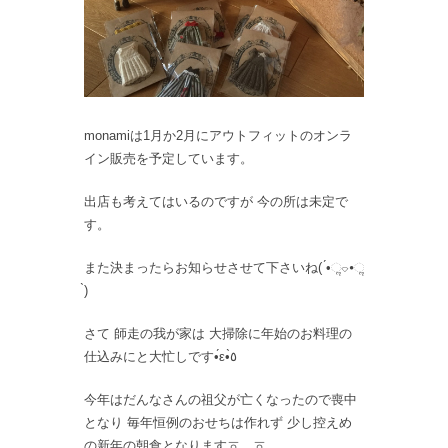
monamiは1月か2月にアウトフィットのオンラ
イン販売を予定しています。
出店も考えてはいるのですが 今の所は未定で
す。
また決まったらお知らせさせて下さいね( ́•ૢ⌔•ૢ
̀)
さて 師走の我が家は 大掃除に年始のお料理の
仕込みにと大忙しです•́ε•̀٥
今年はだんなさんの祖父が亡くなったので喪中
となり 毎年恒例のおせちは作れず 少し控えめ
の新年の朝食となりますㆆ﹏ㆆ