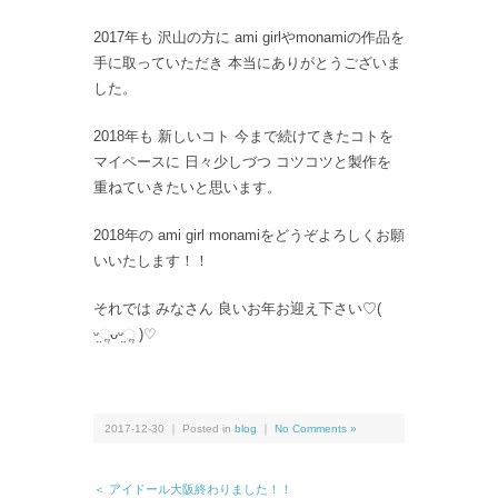
2017年も 沢山の方に ami girlやmonamiの作品を
手に取っていただき 本当にありがとうございま
した。
2018年も 新しいコト 今まで続けてきたコトを
マイペースに 日々少しづつ コツコツと製作を
重ねていきたいと思います。
2018年の ami girl monamiをどうぞよろしくお願
いいたします！！
それでは みなさん 良いお年お迎え下さい♡(
ᵕ̤ૢᴗᵕ̤ૢ )♡
2017-12-30 ｜ Posted in
blog
｜
No Comments »
＜ アイドール大阪終わりました！！