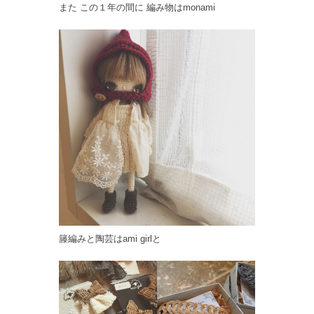
また この１年の間に 編み物はmonami
籐編みと陶芸はami girlと