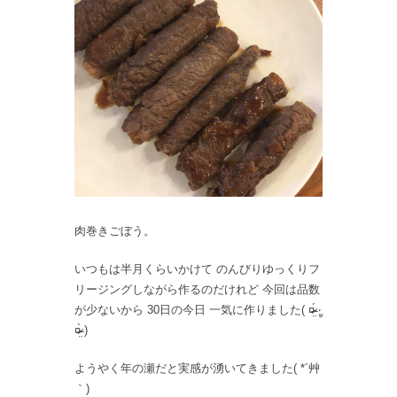
肉巻きごぼう。
いつもは半月くらいかけて のんびりゆっくりフ
リージングしながら作るのだけれど 今回は品数
が少ないから 30日の今日 一気に作りました( ¤̴̶̷̤́ ‧̫̮
¤̴̶̷̤̀ )
ようやく年の瀬だと実感が湧いてきました( *´艸
｀)