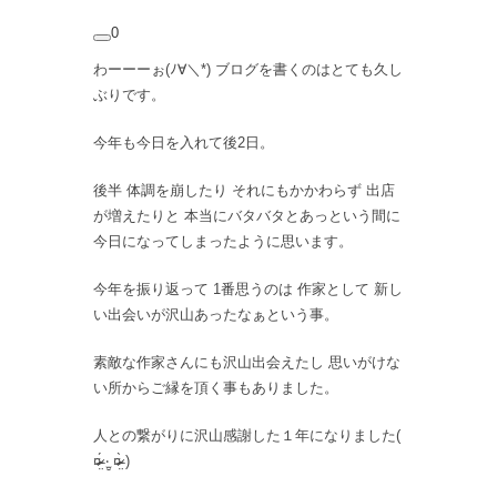
0
わーーーぉ(ﾉ∀＼*) ブログを書くのはとても久し
ぶりです。
今年も今日を入れて後2日。
後半 体調を崩したり それにもかかわらず 出店
が増えたりと 本当にバタバタとあっという間に
今日になってしまったように思います。
今年を振り返って 1番思うのは 作家として 新し
い出会いが沢山あったなぁという事。
素敵な作家さんにも沢山出会えたし 思いがけな
い所からご縁を頂く事もありました。
人との繋がりに沢山感謝した１年になりました(
¤̴̶̷̤́ ‧̫̮ ¤̴̶̷̤̀ )