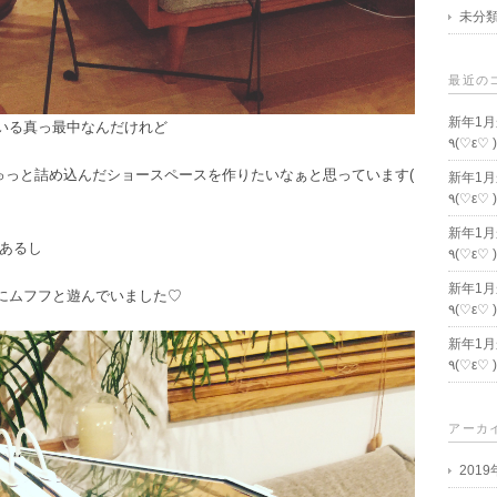
未分
最近の
新年1
いる真っ最中なんだけれど
٩(♡ε♡ 
観をぎゅっと詰め込んだショースペースを作りたいなぁと思っています(
新年1
٩(♡ε♡ 
新年1
があるし
٩(♡ε♡ 
新年1
にムフフと遊んでいました♡
٩(♡ε♡ 
新年1
٩(♡ε♡ 
アーカ
201