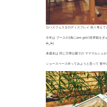
ロハスフェスタのディスプレイ 色々考えて
今年は ブースの1角にami girlの世界
¤̴̶̷̤́ ‧̫̮ ¤̴̶̷̤̀ )
来週末は 同じ万博公園での マママルシェ
ショースペース作ってみようと思って 夜中