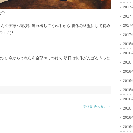
201
な♡
201
なさんの実家へ遊びに連れ出してくれるから 春休み終盤にして初め
201
がっつり1日制作出来る日を頂きました٩(♡ε♡ )۶
201
2016
2016
るので 今からそれらを全部やっつけて 明日は制作がんばろうっと
2016
201
201
201
201
春休み 終わる。 ＞
201
201
201