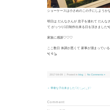
ショーケースは小さめのこの子にしようか
明日は だんなさんが 息子を連れて だん
て 
家族に感謝♡♡♡
ここ数日 体調が悪くて 家事が溜まってい
٩( ᐛ )و
2017-04-09 ｜ Posted in
blog
｜
No Comments »
＜ 華奢な子出来ました♡( ᵕ̤ૢᴗᵕ̤ૢ )♡
Comment