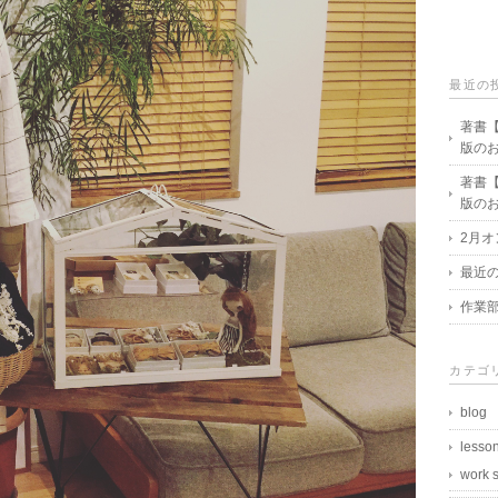
最近の
著書
版の
著書
版の
2月
最近
作業
カテゴ
blog
lesso
work 