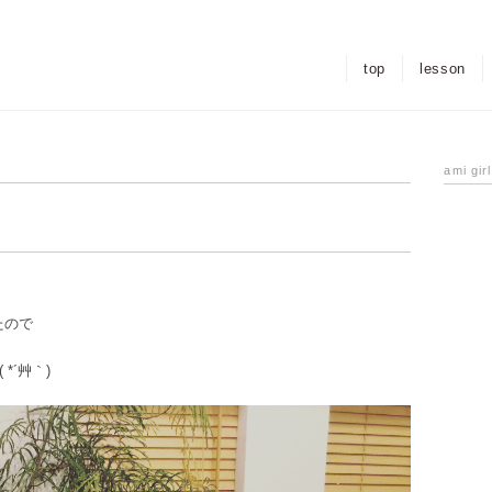
top
lesson
ami gir
たので
*´艸｀)