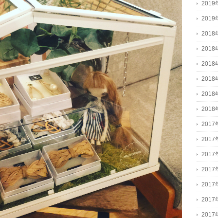
201
201
2018
2018
2018
201
201
201
2017
2017
201
201
201
201
201