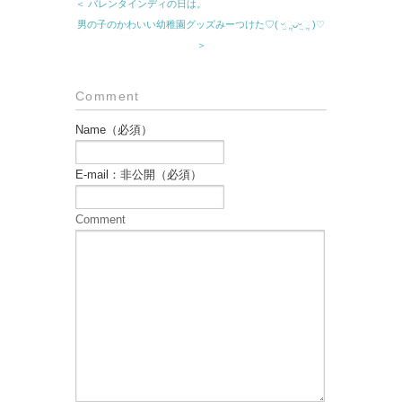
＜ バレンタインディの日は。
男の子のかわいい幼稚園グッズみーつけた♡( ᵕ̤ૢᴗᵕ̤ૢ )♡
＞
Comment
Name（必須）
E-mail：非公開（必須）
Comment