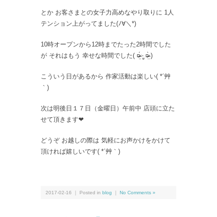
とか お客さまとの女子力高めなやり取りに 1人
テンション上がってました(ﾉ∀＼*)
10時オープンから12時までたった2時間でした
が それはもう 幸せな時間でした( ¤̴̶̷̤́ ‧̫̮ ¤̴̶̷̤̀ )
こういう日があるから 作家活動は楽しい( *´艸
｀)
次は明後日１７日（金曜日）午前中 店頭に立た
せて頂きます❤︎
どうぞ お越しの際は 気軽にお声かけをかけて
頂ければ嬉しいです( *´艸｀)
2017-02-16 ｜ Posted in
blog
｜
No Comments »