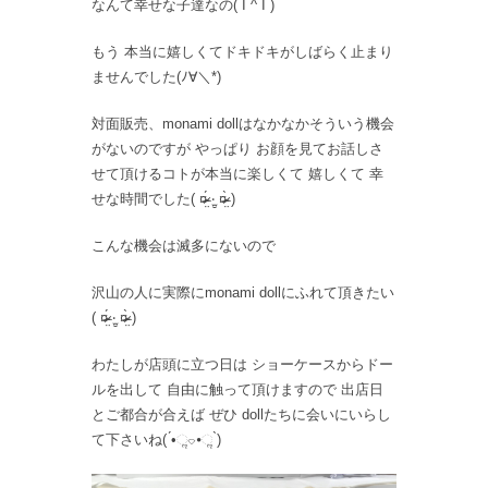
なんて幸せな子達なの( Ĭ ^ Ĭ )
もう 本当に嬉しくてドキドキがしばらく止まり
ませんでした(ﾉ∀＼*)
対面販売、monami dollはなかなかそういう機会
がないのですが やっぱり お顔を見てお話しさ
せて頂けるコトが本当に楽しくて 嬉しくて 幸
せな時間でした( ¤̴̶̷̤́ ‧̫̮ ¤̴̶̷̤̀ )
こんな機会は滅多にないので
沢山の人に実際にmonami dollにふれて頂きたい
( ¤̴̶̷̤́ ‧̫̮ ¤̴̶̷̤̀ )
わたしが店頭に立つ日は ショーケースからドー
ルを出して 自由に触って頂けますので 出店日
とご都合が合えば ぜひ dollたちに会いにいらし
て下さいね( ́•ૢ⌔•ૢ ̀)