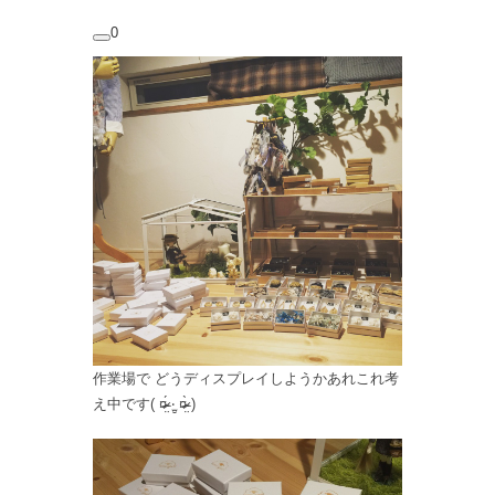
0
作業場で どうディスプレイしようかあれこれ考
え中です( ¤̴̶̷̤́ ‧̫̮ ¤̴̶̷̤̀ )