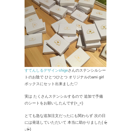
すてんしるデザインshige
さんのステンシルシー
トのお陰で ひとつひとつ オリジナルのami girl
ボックスにセット出来ました♡
実は たくさんステンシルするので 追加で予備
のシートをお願いしたんです(>_<)
とても急な追加注文だったにも関わらず 次の日
には発送していただいて 本当に助かりました( ¤̴̶̷̤́
‧̫̮ ¤̴̶̷̤̀ )