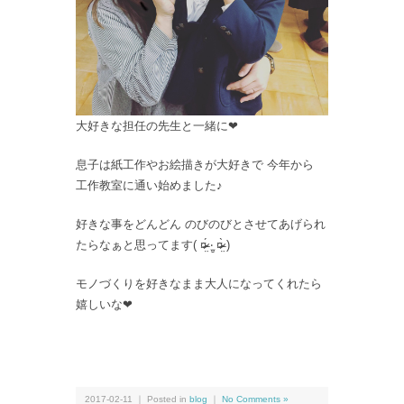
大好きな担任の先生と一緒に❤︎
息子は紙工作やお絵描きが大好きで 今年から
工作教室に通い始めました♪
好きな事をどんどん のびのびとさせてあげられ
たらなぁと思ってます( ¤̴̶̷̤́ ‧̫̮ ¤̴̶̷̤̀ )
モノづくりを好きなまま大人になってくれたら
嬉しいな❤︎
2017-02-11 ｜ Posted in
blog
｜
No Comments »