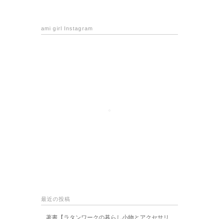
ami girl Instagram
最近の投稿
著書【ラタンワークの暮らし小物とアクセサリ