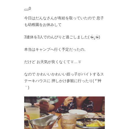
0
今日はだんなさんが有給を取っていたので 息子
も幼稚園をお休みして
3連休を3人でのんびりと過ごしました( ¤̴̶̷̤́ ‧̫̮ ¤̴̶̷̤̀ )
本当はキャンプへ行く予定だったの。
だけど お天気が良くなくてㆆ﹏ㆆ
なので かわいいかわいい姪っ子がバイトするス
テーキハウスに 押しかけ参観に行ったり( *´艸
｀)